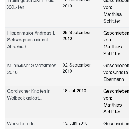
10. September
Trainingsauftakt für die
Geschriebe
2010
XXL-fen
von:
Matthias
Schlüter
05. September
Hippenmajor Andreas I.
Geschriebe
2010
Schwegmann nimmt
von:
Abschied
Matthias
Schlüter
02. September
Mühlhäuser Stadtkirmes
Geschriebe
2010
2010
von: Christa
Ebermann
18. Juli 2010
Gordischer Knoten in
Geschriebe
Wolbeck gelöst...
von:
Matthias
Schlüter
13. Juni 2010
Workshop der
Geschriebe