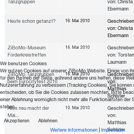
Tanzgruppen
von: Christa
Ebermann
16. Mai 2010
Heute schon getanzt?
Geschriebe
von: Christa
Ebermann
16. Mai 2010
ZiBoMo-Museum
Geschriebe
Förderkreistreffen
von: Torste
Laumann
Wir benutzen Cookies
Wir nutzen Cookies auf unserer ZiBoMo Website. Einige von ihn
16. Mai 2010
ZiBoMo Tanzgruppen
Geschriebe
für den Betrieb der Seite, während andere uns helfen, diese We
beim Eurocityfest 2010
von:
Nutzererfahrung zu verbessern (Tracking Cookies). Sie können 
Matthias
entscheiden, ob Sie die Cookies zulassen möchten. Bitte beac
Schlüter
einer Ablehnung womöglich nicht mehr alle Funktionalitäten der 
stehen.
10. Mai 2010
Alles neu macht der
Geschriebe
Mai...
von:
Akzeptieren
Ablehnen
Matthias
Schlüter
Weitere Informationen
|
Impressum