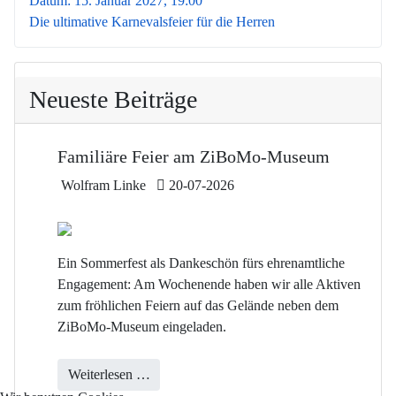
Datum:
15. Januar 2027, 19:00
Die ultimative Karnevalsfeier für die Herren
Neueste Beiträge
Familiäre Feier am ZiBoMo-Museum
Details
Wolfram Linke
20-07-2026
Ein Sommerfest als Dankeschön fürs ehrenamtliche
Engagement: Am Wochenende haben wir alle Aktiven
zum fröhlichen Feiern auf das Gelände neben dem
ZiBoMo-Museum eingeladen.
Weiterlesen …