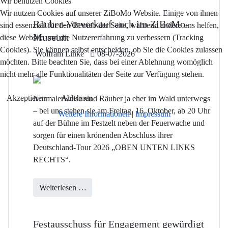
Wir benutzen Cookies
Wir nutzen Cookies auf unserer ZiBoMo Website. Einige von ihnen
Räuber-Vorverkauf auch im ZiBoMo-
sind essenziell für den Betrieb der Seite, während andere uns helfen,
Museum
diese Website und die Nutzererfahrung zu verbessern (Tracking
Cookies). Sie können selbst entscheiden, ob Sie die Cookies zulassen
Details
Wolfram Linke
08-07-2026
möchten. Bitte beachten Sie, dass bei einer Ablehnung womöglich
nicht mehr alle Funktionalitäten der Seite zur Verfügung stehen.
Akzeptieren
Ablehnen
Normalerweise sind Räuber ja eher im Wald unterwegs
– bei uns stehen sie am Freitag, 16. Oktober, ab 20 Uhr
Weitere Informationen
|
Impressum
auf der Bühne im Festzelt neben der Feuerwache und
sorgen für einen krönenden Abschluss ihrer
Deutschland-Tour 2026 „OBEN UNTEN LINKS
RECHTS“.
Weiterlesen …
Festausschuss für Engagement gewürdigt