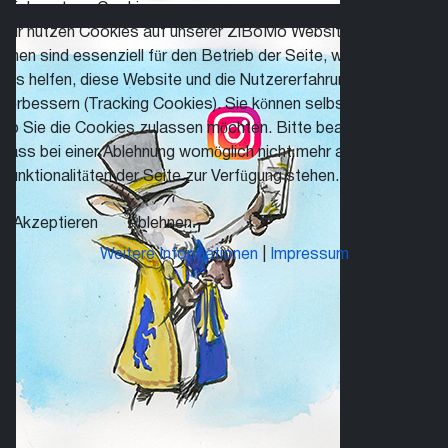
Wir benutzen Cookies
Wir nutzen Cookies auf unserer ZiBoMo Website. Einige von
ihnen sind essenziell für den Betrieb der Seite, während andere
uns helfen, diese Website und die Nutzererfahrung zu
verbessern (Tracking Cookies). Sie können selbst entscheiden,
ob Sie die Cookies zulassen möchten. Bitte beachten Sie,
dass bei einer Ablehnung womöglich nicht mehr alle
Funktionalitäten der Seite zur Verfügung stehen.
Akzeptieren
Ablehnen
Weitere Informationen
|
Impressum