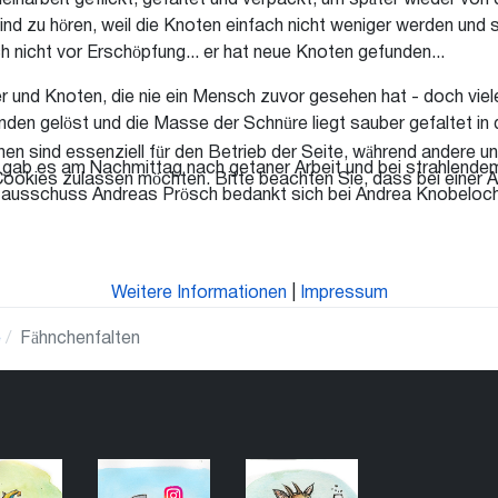
 Kleinarbeit geflickt, gefaltet und verpackt, um später wieder
ind zu hören, weil die Knoten einfach nicht weniger werden und
h nicht vor Erschöpfung... er hat neue Knoten gefunden...
r und Knoten, die nie ein Mensch zuvor gesehen hat - doch vi
unden gelöst und die Masse der Schnüre liegt sauber gefaltet in
en sind essenziell für den Betrieb der Seite, während andere u
gab es am Nachmittag nach getaner Arbeit und bei strahlendem
Cookies zulassen möchten. Bitte beachten Sie, dass bei einer A
estausschuss Andreas Prösch bedankt sich bei Andrea Knobeloch
Weitere Informationen
|
Impressum
e
Fähnchenfalten