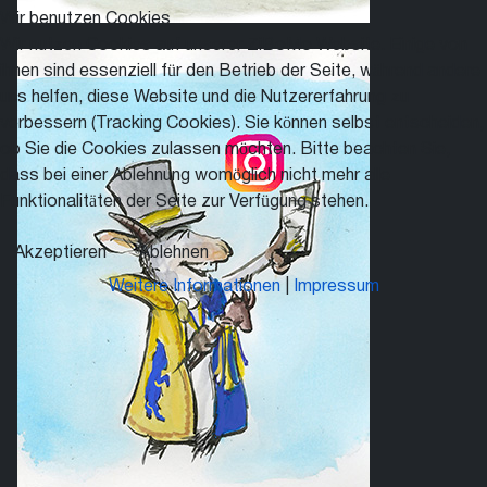
Wir benutzen Cookies
Wir nutzen Cookies auf unserer ZiBoMo Website. Einige von
ihnen sind essenziell für den Betrieb der Seite, während andere
uns helfen, diese Website und die Nutzererfahrung zu
verbessern (Tracking Cookies). Sie können selbst entscheiden,
ob Sie die Cookies zulassen möchten. Bitte beachten Sie,
dass bei einer Ablehnung womöglich nicht mehr alle
Funktionalitäten der Seite zur Verfügung stehen.
Akzeptieren
Ablehnen
Weitere Informationen
|
Impressum