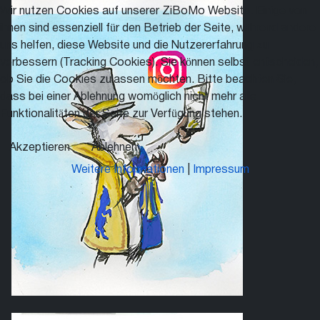
Wir nutzen Cookies auf unserer ZiBoMo Website. Einige von
ihnen sind essenziell für den Betrieb der Seite, während andere
uns helfen, diese Website und die Nutzererfahrung zu
verbessern (Tracking Cookies). Sie können selbst entscheiden,
ob Sie die Cookies zulassen möchten. Bitte beachten Sie,
dass bei einer Ablehnung womöglich nicht mehr alle
Funktionalitäten der Seite zur Verfügung stehen.
Akzeptieren
Ablehnen
Weitere Informationen
|
Impressum