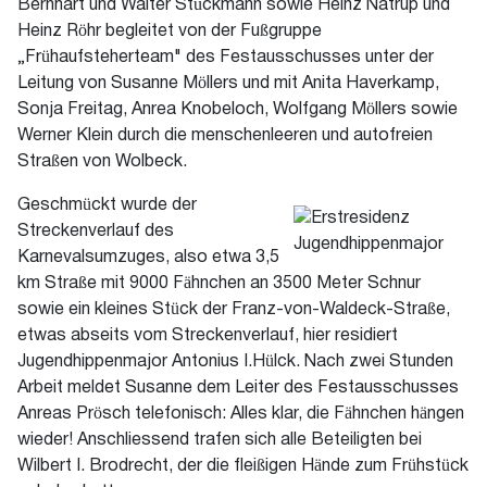
Bernhart und Walter Stückmann sowie Heinz Natrup und
Heinz Röhr begleitet von der Fußgruppe
„Frühaufsteherteam" des Festausschusses unter der
Leitung von Susanne Möllers und mit Anita Haverkamp,
Sonja Freitag, Anrea Knobeloch, Wolfgang Möllers sowie
Werner Klein durch die menschenleeren und autofreien
Straßen von Wolbeck.
Geschmückt wurde der
Streckenverlauf des
Karnevalsumzuges, also etwa 3,5
km Straße mit 9000 Fähnchen an 3500 Meter Schnur
sowie ein kleines Stück der Franz-von-Waldeck-Straße,
etwas abseits vom Streckenverlauf, hier residiert
Jugendhippenmajor Antonius I.Hülck. Nach zwei Stunden
Arbeit meldet Susanne dem Leiter des Festausschusses
Anreas Prösch telefonisch: Alles klar, die Fähnchen hängen
wieder! Anschliessend trafen sich alle Beteiligten bei
Wilbert I. Brodrecht, der die fleißigen Hände zum Frühstück