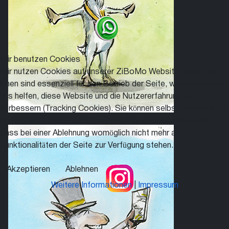
Wir benutzen Cookies
Wir nutzen Cookies auf unserer ZiBoMo Website. Einige von
ihnen sind essenziell für den Betrieb der Seite, während andere
uns helfen, diese Website und die Nutzererfahrung zu
verbessern (Tracking Cookies). Sie können selbst entscheiden,
ob Sie die Cookies zulassen möchten. Bitte beachten Sie,
dass bei einer Ablehnung womöglich nicht mehr alle
Funktionalitäten der Seite zur Verfügung stehen.
Akzeptieren
Ablehnen
Weitere Informationen
|
Impressum