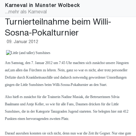
Karneval in Münster Wolbeck
...mehr als Karneval
Turnierteilnahme beim Willi-
Sosna-Pokalturnier
09. Januar 2012
Am Samstag, den 7. Januar 2012 um 7:45 Uhr machten sich zunächst unsere Jüngsten
auf,um allen das Fürchten zu lehren. Nein, ganz so war es nicht, aber trotz personeller
Defizite durch Krankheitsausfälle und dadurch notwendig gewordener Umstellungen
gingen die Little Sunshines beim Willi-Sosna-Pokalturnier an den Start.
Also hieß es zunächst für die Trainerin Nadine Masiak, die Betreuerinnen Silvia
Baalmann und Antje Keller, so wie für alle Fans, Daumen drücken für die Little
Sunshines, die in der Kategorie Tanzgraden Jugend starteten. Sie belegten hier mit 412
Punkten einen hervorragenden zweiten Platz.
Darauf ausruhen konnten sie sich nicht, denn nun war die Zeit ihr Gegner. Nur eine gute