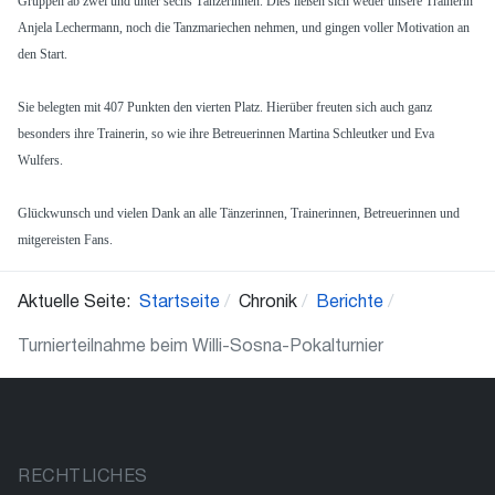
Gruppen ab zwei und unter sechs Tänzerinnen. Dies ließen sich weder unsere Trainerin
Anjela Lechermann, noch die Tanzmariechen nehmen, und gingen voller Motivation an
den Start.
Sie belegten mit 407 Punkten den vierten Platz. Hierüber freuten sich auch ganz
besonders ihre Trainerin, so wie ihre Betreuerinnen Martina Schleutker und Eva
Wulfers.
Glückwunsch und vielen Dank an alle Tänzerinnen, Trainerinnen, Betreuerinnen und
mitgereisten Fans.
Aktuelle Seite:
Startseite
Chronik
Berichte
Turnierteilnahme beim Willi-Sosna-Pokalturnier
RECHTLICHES