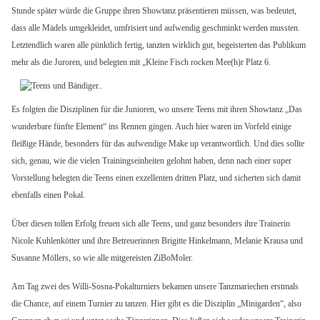
Stunde später würde die Gruppe ihren Showtanz präsentieren müssen, was bedeutet,
dass alle Mädels umgekleidet, umfrisiert und aufwendig geschminkt werden mussten.
Letztendlich waren alle pünktlich fertig, tanzten wirklich gut, begeisterten das Publikum
mehr als die Juroren, und belegten mit „Kleine Fisch rocken Mee(h)r Platz 6.
Es folgten die Disziplinen für die Junioren, wo unsere Teens mit ihren Showtanz „Das
wunderbare fünfte Element“ ins Rennen gingen. Auch hier waren im Vorfeld einige
fleißige Hände, besonders für das aufwendige Make up verantwortlich. Und dies sollte
sich, genau, wie die vielen Trainingseinheiten gelohnt haben, denn nach einer super
Vorstellung belegten die Teens einen exzellenten dritten Platz, und sicherten sich damit
ebenfalls einen Pokal.
Über diesen tollen Erfolg freuen sich alle Teens, und ganz besonders ihre Trainerin
Nicole Kuhlenkötter und ihre Betreuerinnen Brigitte Hinkelmann, Melanie Krausa und
Susanne Möllers, so wie alle mitgereisten ZiBoMoler.
Am Tag zwei des Willi-Sosna-Pokalturniers bekamen unsere Tanzmariechen erstmals
die Chance, auf einem Turnier zu tanzen. Hier gibt es die Disziplin „Minigarden“, also