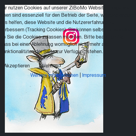
Wir benutzen Cookies
Wir nutzen Cookies auf unserer ZiBoMo Website. Einige von
ihnen sind essenziell für den Betrieb der Seite, während andere
uns helfen, diese Website und die Nutzererfahrung zu
verbessern (Tracking Cookies). Sie können selbst entscheiden,
ob Sie die Cookies zulassen möchten. Bitte beachten Sie,
dass bei einer Ablehnung womöglich nicht mehr alle
Funktionalitäten der Seite zur Verfügung stehen.
Akzeptieren
Ablehnen
Weitere Informationen
|
Impressum