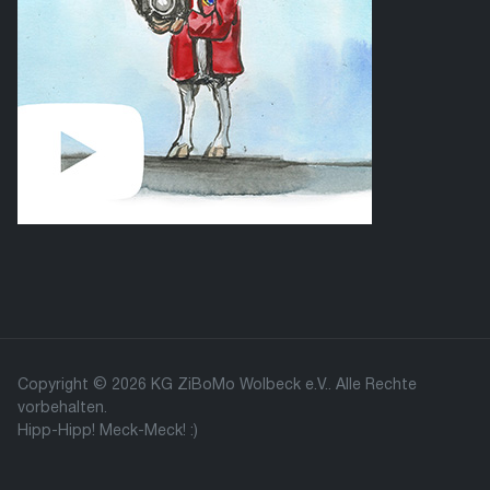
Copyright © 2026 KG ZiBoMo Wolbeck e.V.. Alle Rechte
vorbehalten.
Hipp-Hipp! Meck-Meck! :)