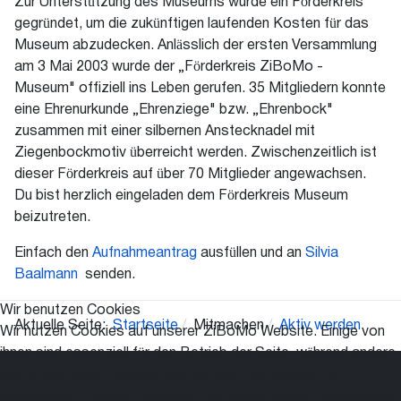
Zur Unterstützung des Museums wurde ein Förderkreis
gegründet, um die zukünftigen laufenden Kosten für das
Museum abzudecken. Anlässlich der ersten Versammlung
am 3 Mai 2003 wurde der „Förderkreis ZiBoMo -
Museum" offiziell ins Leben gerufen. 35 Mitgliedern konnte
eine Ehrenurkunde „Ehrenziege" bzw. „Ehrenbock"
zusammen mit einer silbernen Anstecknadel mit
Ziegenbockmotiv überreicht werden. Zwischenzeitlich ist
dieser Förderkreis auf über 70 Mitglieder angewachsen.
Du bist herzlich eingeladen dem Förderkreis Museum
beizutreten.
Einfach den
Aufnahmeantrag
ausfüllen und an
Silvia
Baalmann
senden.
Wir benutzen Cookies
Aktuelle Seite:
Startseite
Mitmachen
Aktiv werden
Wir nutzen Cookies auf unserer ZiBoMo Website. Einige von
ihnen sind essenziell für den Betrieb der Seite, während andere
uns helfen, diese Website und die Nutzererfahrung zu
verbessern (Tracking Cookies). Sie können selbst entscheiden,