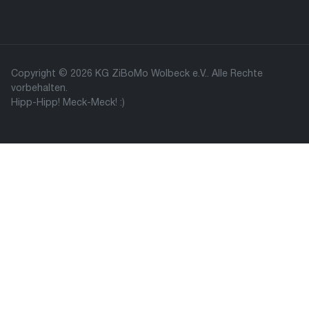
Copyright © 2026 KG ZiBoMo Wolbeck e.V.. Alle Rechte
vorbehalten.
Hipp-Hipp! Meck-Meck! :)