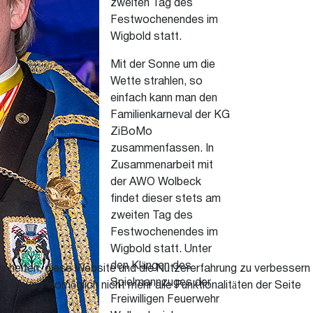
zweiten Tag des
Festwochenendes im
Wigbold statt.
Mit der Sonne um die
Wette strahlen, so
einfach kann man den
Familienkarneval der KG
ZiBoMo
zusammenfassen. In
Zusammenarbeit mit
der AWO Wolbeck
findet dieser stets am
zweiten Tag des
Festwochenendes im
Wigbold statt. Unter
den Klängen des
ns helfen, diese Website und die Nutzererfahrung zu verbessern
Spielmannzuges der
blehnung womöglich nicht mehr alle Funktionalitäten der Seite
Freiwilligen Feuerwehr