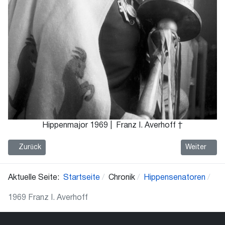
Hippenmajor 1969 | Franz I. Averhoff †
Vorheriger Beitrag: 1970 Egon I. Freiherr Droste zu Senden
Nächster Bei
Zurück
Weiter
Aktuelle Seite:
Startseite
Chronik
Hippensenatoren
1969 Franz I. Averhoff