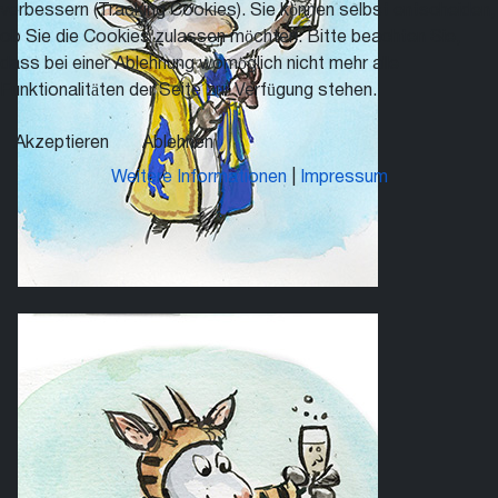
verbessern (Tracking Cookies). Sie können selbst entscheiden,
ob Sie die Cookies zulassen möchten. Bitte beachten Sie,
dass bei einer Ablehnung womöglich nicht mehr alle
Funktionalitäten der Seite zur Verfügung stehen.
Akzeptieren
Ablehnen
Weitere Informationen
|
Impressum