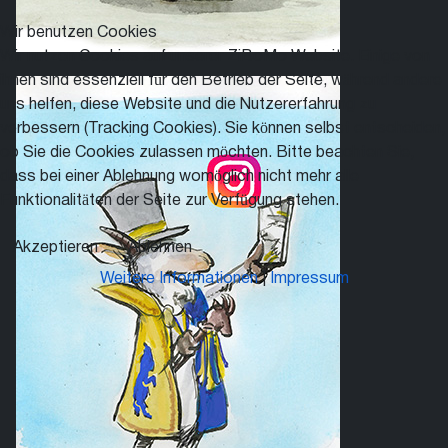
Wir benutzen Cookies
Wir nutzen Cookies auf unserer ZiBoMo Website. Einige von
ihnen sind essenziell für den Betrieb der Seite, während andere
uns helfen, diese Website und die Nutzererfahrung zu
verbessern (Tracking Cookies). Sie können selbst entscheiden,
ob Sie die Cookies zulassen möchten. Bitte beachten Sie,
dass bei einer Ablehnung womöglich nicht mehr alle
Funktionalitäten der Seite zur Verfügung stehen.
Akzeptieren
Ablehnen
Weitere Informationen
|
Impressum