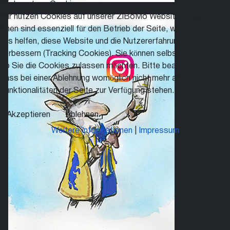
Wir benutzen Cookies
Wir nutzen Cookies auf unserer ZiBoMo Website. Einige von
ihnen sind essenziell für den Betrieb der Seite, während andere
uns helfen, diese Website und die Nutzererfahrung zu
verbessern (Tracking Cookies). Sie können selbst entscheiden,
ob Sie die Cookies zulassen möchten. Bitte beachten Sie,
dass bei einer Ablehnung womöglich nicht mehr alle
Funktionalitäten der Seite zur Verfügung stehen.
Akzeptieren
Ablehnen
Weitere Informationen
|
Impressum