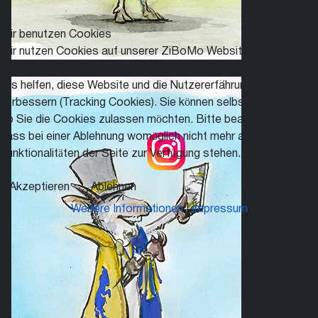
Wir benutzen Cookies
Wir nutzen Cookies auf unserer ZiBoMo Website. Einige von
ihnen sind essenziell für den Betrieb der Seite, während andere
uns helfen, diese Website und die Nutzererfahrung zu
verbessern (Tracking Cookies). Sie können selbst entscheiden,
ob Sie die Cookies zulassen möchten. Bitte beachten Sie,
dass bei einer Ablehnung womöglich nicht mehr alle
Funktionalitäten der Seite zur Verfügung stehen.
Akzeptieren
Ablehnen
Weitere Informationen
|
Impressum